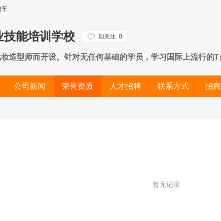
物车
业技能培训学校
加关注
0
化妆造型师而开设。针对无任何基础的学员，学习国际上流行的
造型，是短期培训中全面的化妆课程，同时也是考取国家高级化
公司新闻
荣誉资质
人才招聘
联系方式
招商
基础的学员而设置，学员毕业后可全面掌握各项美容技术及美容
暂无记录