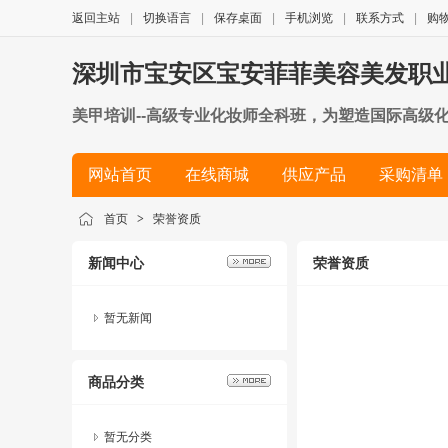
返回主站
|
切换语言
|
保存桌面
|
手机浏览
|
联系方式
|
购
深圳市宝安区宝安菲菲美容美发职
美甲培训--高级专业化妆师全科班，为塑造国际高级
妆，幻彩妆等等，毕业后可以独立完成、设计整体化妆
网站首页
在线商城
供应产品
采购清单
科班高级为塑造国际专业高级美容师而开设的。针对零
考取国家高级美容师文凭的必修课程。zgfeifei
简历
首页
>
荣誉资质
新闻中心
荣誉资质
暂无新闻
商品分类
暂无分类