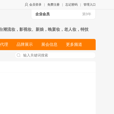
会员登录
|
免费注册
|
忘记密码
|
管理入口
企业会员
第9年
T台潮流妆，影视妆、新娘，晚宴妆，老人妆，特技
妆师文凭的必修课程。 美容培训--高级专业美容师全
代理
品牌展示
展会信息
更多频道
院经营管理知识，是zui全面的美容培训课程，也是