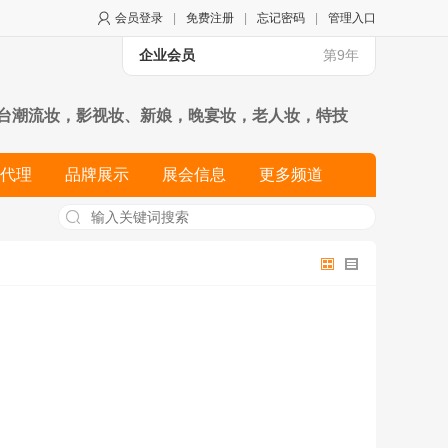
会员登录
|
免费注册
|
忘记密码
|
管理入口
企业会员
第9年
T台潮流妆，影视妆、新娘，晚宴妆，老人妆，特技
妆师文凭的必修课程。 美容培训--高级专业美容师全
代理
品牌展示
展会信息
更多频道
院经营管理知识，是zui全面的美容培训课程，也是