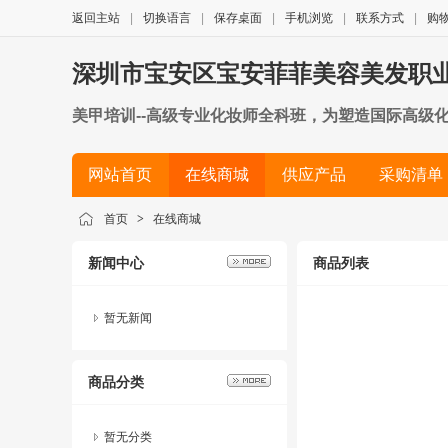
返回主站
|
切换语言
|
保存桌面
|
手机浏览
|
联系方式
|
购
深圳市宝安区宝安菲菲美容美发职
美甲培训--高级专业化妆师全科班，为塑造国际高级
妆，幻彩妆等等，毕业后可以独立完成、设计整体化妆
网站首页
在线商城
供应产品
采购清单
科班高级为塑造国际专业高级美容师而开设的。针对零
考取国家高级美容师文凭的必修课程。zgfeifei
简历
首页
>
在线商城
新闻中心
商品列表
暂无新闻
商品分类
暂无分类