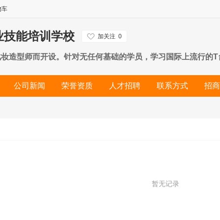
物车
业技能培训学校
加关注
0
化妆造型师而开设。针对无任何基础的学员，学习国际上流行的
造型，是短期培训中全面的化妆课程，同时也是考取国家高级化
公司新闻
荣誉资质
人才招聘
联系方式
招商
基础的学员而设置，学员毕业后可全面掌握各项美容技术及美容
暂无记录